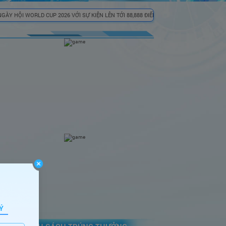
 VỚI SỰ KIỆN LÊN TỚI 88,888 ĐIỂM
TRANG DT68 BÙNG NỔ VỚI CHUỖI SỰ 
sh******
+
216,720,000
VNĐ
ng******
+
333,043,290
VNĐ
go******
+
536,440,000
VNĐ
th******
+
222,540,000
VNĐ
vi******
+
600,000,000
VNĐ
mo******
+
382,560,000
VNĐ
mi******
+
186,523,546
VNĐ
Ý
da******
+
150,000,000
VNĐ