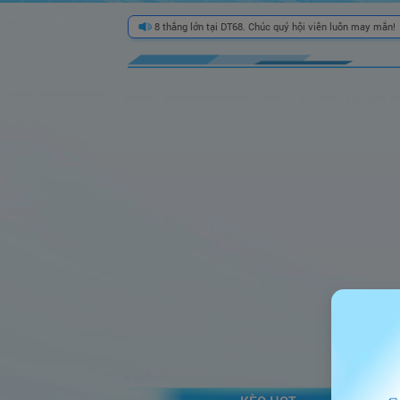
iên qt***38 thắng lớn tại DT68. Chúc quý hội viên luôn may mắn!
CÙNG DT68